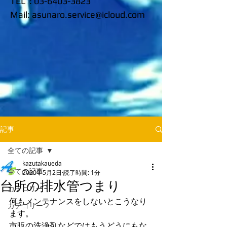
TEL :
03-6403-3823
​Mail:
asunaro.service@icloud.com
記事
全ての記事
kazutakaueda
全ての記事
2020年5月2日
読了時間: 1分
台所の排水管つまり
カテゴリー 1
何もメンテナンスをしないとこうなり
カテゴリー 2
ます。
市販の洗浄剤などではもうどうにもな