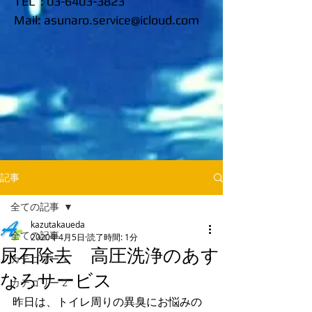
TEL :
03-6403-3823
​Mail:
asunaro.service@icloud.com
記事
全ての記事
kazutakaueda
全ての記事
2020年4月5日
読了時間: 1分
尿石除去 高圧洗浄のあす
カテゴリー 1
なろサービス
カテゴリー 2
昨日は、トイレ周りの異臭にお悩みの