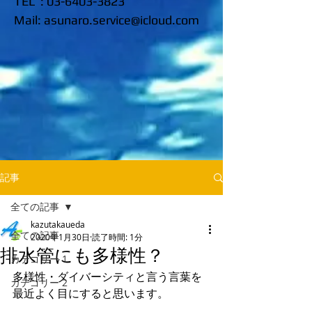
TEL :
03-6403-3823
​Mail:
asunaro.service@icloud.com
記事
全ての記事
kazutakaueda
全ての記事
2020年1月30日
読了時間: 1分
排水管にも多様性？
カテゴリー 1
多様性・ダイバーシティと言う言葉を
カテゴリー 2
最近よく目にすると思います。