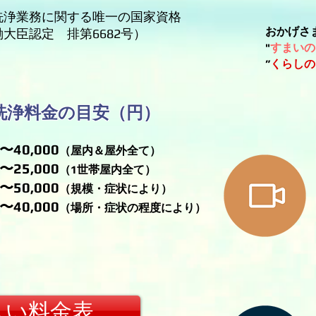
洗浄業務に関する唯一の国家資格
おかげさ
大臣認定 排第6682号）
"
すまいの
”
くらしの
洗浄料金の目安（円）
0,000
（屋内＆屋外全て）
5,000
（1世帯屋内全て）
50,000
（規模・症状により）
40,000
（場所・症状の程度により）
しい料金表