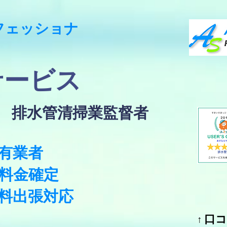
フェッショナ
サービス
定 排水管清掃業監督者
保有業者
料金確定
無料出張対応
口
​↑