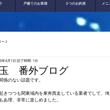
介
戸建てのお客様
３つのお約束
メニ
ー 2
20年4月1日
読了時間: 1分
玉 番外ブログ
関係のない話題です。
起きつつも関東域内を東奔西走している業者でして、埼
もあ理、非常に楽しめました。