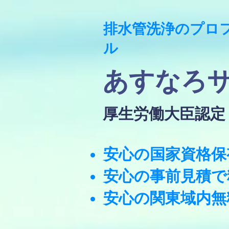
​排水管洗浄のプロ
ル
​あすなろ
​厚生労働大臣認
​安心の国家資格
安心の事前見積で
​安心の関東域内