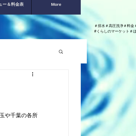
ュー＆料金表
More
＃排水＃高圧洗浄＃料金
​#くらしのマーケット＃
玉や千葉の各所